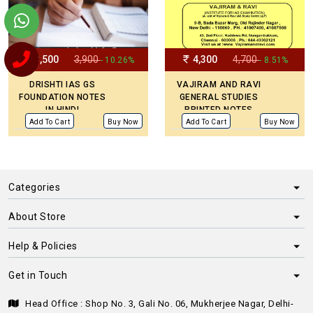
3,500
3,900
4,300
4,700
- 10.26%
- 8.51%
DRISHTI IAS GS
VAJIRAM AND RAVI
FOUNDATION NOTES
GENERAL STUDIES
IN HINDI
PRINTED NOTES
(UPDATED)
Add To Cart
Buy Now
Add To Cart
Buy Now
Categories
About Store
Help & Policies
Get in Touch
Head Office : Shop No. 3, Gali No. 06, Mukherjee Nagar, Delhi-