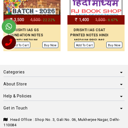
3,500
4,500
1,400
1,500
- 22.22%
- 6.67%
DRISHTI IAS GS
DRISHTI IAS CSAT
FOUNDATION NOTES
PRINTED NOTES HINDI
HINDI MEDIUM
MEDIUM PRELIMS
PAPER -2
Add To Cart
Buy Now
Add To Cart
Buy Now
Categories
About Store
Help & Policies
Get in Touch
Head Office : Shop No. 3, Gali No. 06, Mukherjee Nagar, Delhi-
110084