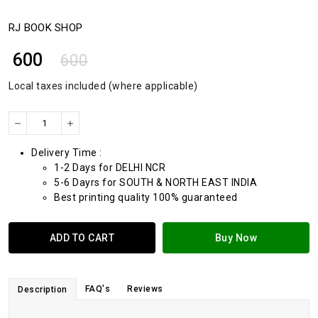
RJ BOOK SHOP
₹ 600
600
Local taxes included (where applicable)
Delivery Time :
1-2 Days for DELHI NCR
5-6 Dayrs for SOUTH & NORTH EAST INDIA
Best printing quality 100% guaranteed
ADD TO CART
Buy Now
FAQ's
Reviews
Description